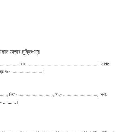
ান ভাড়ার চুক্তিপত্র
তার নাম:………………. সাং- ………………………………………………….। পেশা:
 পরিচয় পত্র নং- ……………………..।
ান- ………………., পিতা- ……………………….., সাং- ……………………….., পেশা:
র নং- ………..।