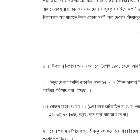
পরম করুনাময় সৃষ্টিকর্তার নাম স্বরন করিয়া একখানা দোকান ভাড়
বাজারে একখানা দোকান ঘর ভাড়া দেওয়ার প্রস্তাব রাখিলে আপনি ২য
নিম্নোক্ত শর্ত সাপেক্ষে উক্ত দোকান ঘরটি ভাড়া দেওয়ার সিদ্ধান্
১ । উক্ত চুক্তিপত্র অদ্য বাংলা ১লা বৈশাখ ১৪৩১ থেকে আগা
২। উক্ত দোকান ঘরটির বাৎসরিক ভাড়া ২৫,০০০ (পঁচিশ হাজার) টা
আগ্রিম পরিশোধ করা হয়েছে ।
৩। দোকান ভাড়া নেওয়ার ০১ (এক) বছর অতিবাহিত না হওয়া পর্যন
। এবং এই ০১ (এক) বছরে কোন ভাড়া বারানো যাবে না।
৪। কোন পক্ষ যদি উপরোক্ত শর্ত সমূহ ভঙ্গ করে তবে তার বিরুদ্ধে
আপত্তি থাকিবে না।