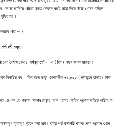
ার চুক্তিপত্র লেখা আরম্ভ করিতেছি যে, আমি ১ম পক্ষ আমার মালিকানাধীন গৌরীচন্না
় পক্ষ তা জানিতে পারিয়া উক্ত দোকান ঘরটি ভাড়া নিতে ইচ্ছে পোষন করিলে
ত গৃহিত হয়।
চলমান পাতা – ২
-শর্তাবলী সমূহ –
মী ১লা বৈশাখ ১৪৩৪ পর্যন্ত মোট- ০৩ ( তিন) বছর বলবৎ থাকবে।
কা নির্ধারিত হয় । তিন বছর ভাড়া এককালীন ৭৫,০০০ ( পঁচাত্তর হাজার) টাকা
্ত ১ম পক্ষ ২য় পক্ষকে দোকান ছাড়ার কোন ধরনের নোটিশ প্রধান করিতে পারিবে না
 আইনানুগ ব্যবস্থা গ্রহন করা হবে। তাতে শর্ত ভঙ্গকারি পক্ষের কোন প্রকার ওজর