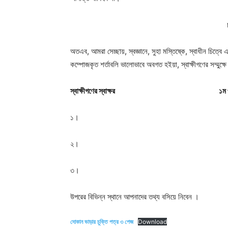
অতএব, আমরা সেচ্ছায়, স্বজ্ঞানে, সুহা মস্তিষ্কে, স্বাধীন চিত্ব
কম্পোজকৃত শর্তাবলি ভালোভাবে অবগত হইয়া, স্বাক্ষীগণের সম্মুক্ষ
স্বাক্ষীগণের
স্বাক্ষর
১ম
১
২
৩
উপরের বিভিন্ন স্থানে আপনাদের তথ্য বসিয়ে নিবেন ।
দোকান ভাড়ার চুক্তি পত্র ৩ পেজ
Download