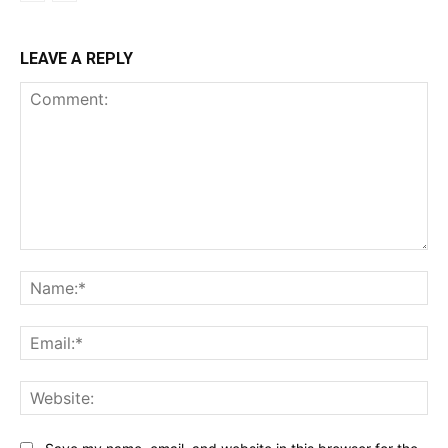
LEAVE A REPLY
Comment:
Na
Ema
Web