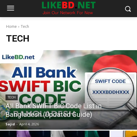
Home
Tech
TECH
TECH
All Bank SWIFT BIC Code List in
Bangladesh (Updated Guide)
Sajid
-
April 4, 2026