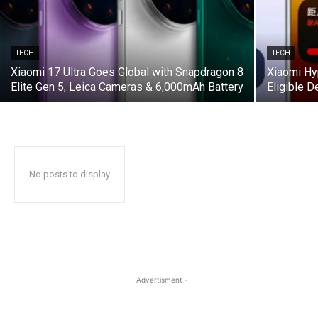
TECH
TECH
Xiaomi 17 Ultra Goes Global with Snapdragon 8
Xiaomi Hyp
Elite Gen 5, Leica Cameras & 6,000mAh Battery
Eligible D
No posts to display
- Advertisment -